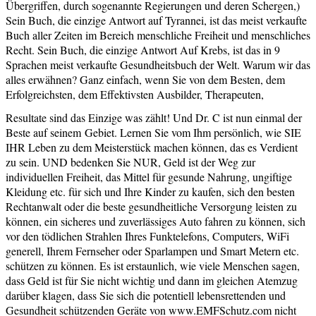
Übergriffen, durch sogenannte Regierungen und deren Schergen,)
Sein Buch, die einzige Antwort auf Tyrannei, ist das meist verkaufte
Buch aller Zeiten im Bereich menschliche Freiheit und menschliches
Recht. Sein Buch, die einzige Antwort Auf Krebs, ist das in 9
Sprachen meist verkaufte Gesundheitsbuch der Welt. Warum wir das
alles erwähnen? Ganz einfach, wenn Sie von dem Besten, dem
Erfolgreichsten, dem Effektivsten Ausbilder, Therapeuten,
Resultate sind das Einzige was zählt! Und Dr. C ist nun einmal der
Beste auf seinem
Gebiet. Lernen Sie vom Ihm persönlich, wie SIE
IHR Leben zu dem Meisterstück machen können, das es Verdient
zu sein. UND bedenken Sie NUR, Geld ist der Weg zur
individuellen Freiheit, das Mittel für gesunde Nahrung, ungiftige
Kleidung etc. für sich und Ihre Kinder zu kaufen, sich den besten
Rechtanwalt oder die beste gesundheitliche Versorgung leisten zu
können, ein sicheres und zuverlässiges Auto fahren zu können, sich
vor den tödlichen Strahlen Ihres Funktelefons, Computers, WiFi
generell, Ihrem Fernseher oder Sparlampen und Smart Metern etc.
schützen zu können. Es ist erstaunlich, wie viele Menschen sagen,
dass Geld ist für Sie nicht wichtig und dann im gleichen Atemzug
darüber klagen, dass Sie sich die potentiell lebensrettenden und
Gesundheit schützenden Geräte von www.EMFSchutz.com nicht