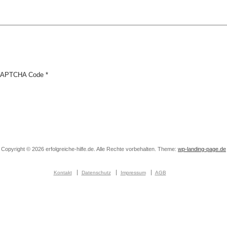
APTCHA Code
*
Copyright © 2026 erfolgreiche-hilfe.de. Alle Rechte vorbehalten. Theme:
wp-landing-page.de
Kontakt
Datenschutz
Impressum
AGB