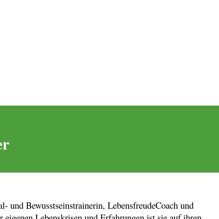
er
al- und Bewusstseinstrainerin, LebensfreudeCoach und
r eigenen Lebenskrisen und Erfahrungen ist sie auf ihren