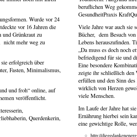
beruflichen Weg gekommen
GesundheitPraxis KraftQu
ährungsformen. Wurde vor 24
ntdeckte vor 16 Jahren die
Viele Jahre war auch sie s
en und Grünkraut zu
Bücher, dem Besuch von S
an nicht mehr weg zu
Lebens herauszufinden. Ti
„Da muss es doch noch et
befriedigend für sie und 
sie erfolgreich über
Eine besondere Kombinati
ter, Fasten, Minimalismus,
zeigte ihr schließlich de
erfüllen und den Sinn des
wirklich von Herzen gewol
nd und froh“ online, auf
viele Menschen.
hemen veröffentlicht.
Im Laufe der Jahre hat sie
teresserin,
Ernährung hierbei sein kan
liebhaberin, Querdenkerin,
eine gewichtige Rolle, w
http://diegedankenenerg