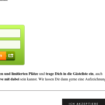
en und limitierten Plätze
trage Dich in die Gästeliste ein
und
, auch
ive mit dabei
sein kannst. Wir lassen Dir dann gerne eine Aufzeichnun
g? Sende uns eine e-mail mit dem Betreff "Silke live" und
latz.
ICH AKZEPTIERE