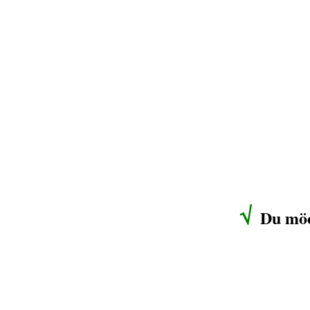
√
Du möc