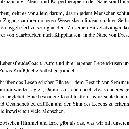
tspannung, Atem- und Körpertherapie in der Nähe von Bingen
eit) geht es vor allem darum, das in jedem Menschen schlum
 Zugang zu ihrem inneren Wesenskern finden, strahlen Selbst
flos ausgeliefert zu sein glaubten. Zu seinen Einzelsitzung
t er von Saarbrücken nach Klipphausen, in die Nähe von Dre
 LebensfreudeCoach. Aufgrund ihrer eigenen Lebenskrisen un
Praxis KraftQuelle Selbst gegründet.
sucht über das Lesen etlicher Bücher, dem Besuch von Seminar
 immer wieder sagte: „Da muss es doch noch etwas anderes geb
er begleitet. Eine besondere Kombination aus verschiedenen 
nd Gesundheit zu erfüllen und den Sinn des Lebens zu erkenn
 Sie inzwischen viele Menschen.
e zwischen Himmel und Erde gibt als das, was wir mit unseren