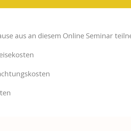
use aus an diesem Online Seminar teil
reisekosten
nachtungskosten
sten
sten