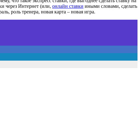
ему, что такое экспресс ставки, где выгоднее сделать ставку на
вки через Интернет (или,
онлайн ставки
иными словами, сделать
ль, роль тренера, новая карта – новая игра.