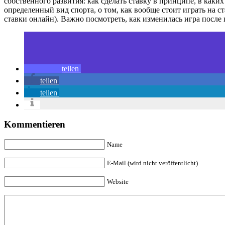
собственного развития: как сделать ставку в принципе, в каких
определенный вид спорта, о том, как вообще стоит играть на ст
ставки онлайн). Важно посмотреть, как изменилась игра после п
teilen
teilen
teilen
Kommentieren
Name
E-Mail (wird nicht veröffentlicht)
Website