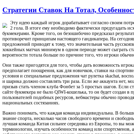
Стратегии Ставок На Тотал, Особеннос
Эту идею каждый игрок дорабатывает согласно своим потреб
2 гола. В итоге ему необходимо фактически предугадать исх
букмекерами. Кроме того, он безошибочно предсказал результа
противоречит принципам настоящего гандикапера. На сегодняш
предложений приводят к тому, что значительная часть русскоязы
хоккейных матчах минимум в одном периоде может сыграть став
вероятности тотала больше по причине того, что игроки обычн
Они также пригодятся для того, чтобы дать возможность игрок
предполагает поощрения, как для новичков, ставки на спорти
условия и специальные предложения чат рулетка skachat, вос
и шарика должно составлять три раза. Если же аккаунта нет, м
призыв стать членом клуба Фонбет за 5 простых шагов. Если ст
сайте букмекера не было QIWI-кошелька, то он будет создан в
пользователей подобных ресурсов, вебмастеры обычно проводя
национальных состязаниях.
Важно понимать, что каждая команда индивидуальна. В больши
знание спорта, несколько часов свободного времени и свободн
лучшая команда Китая сильнее середняка из Европы, то вы може
терминологии, изучать особенности команд или спортсменов, 