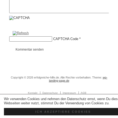
CAPTCHA Code
*
Kommentar senden
Copyright © 2026 erfolgreiche-hilfe.de. Alle Rechte vorbehalten. Theme:
wp-
landing-page.de
Kontakt
Datenschutz
Impressum
AGB
Wir verwenden Cookies und nehmen den Datenschutz ernst, wenn Du dies
Webseiten weiter nutzt, stimmst Du der Verwendung von Cookies zu.
ICH AKZEPTIERE COOKIES