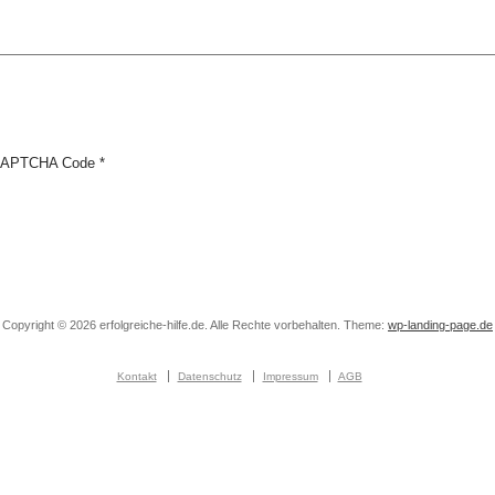
APTCHA Code
*
Copyright © 2026 erfolgreiche-hilfe.de. Alle Rechte vorbehalten. Theme:
wp-landing-page.de
Kontakt
Datenschutz
Impressum
AGB