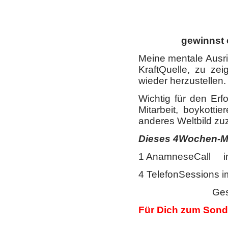
gewinnst 
Meine mentale Ausri
KraftQuelle, zu ze
wieder herzustellen.
Wichtig für den Erfo
Mitarbeit, boykott
anderes Weltbild z
Dieses 4Wochen-Me
1 AnamneseCall im
4 TelefonSessions 
Gesamtwer
Für Dich zum Sond