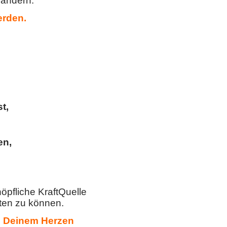
rändern.
erden.
t,
en,
öpfliche KraftQuelle
lten zu können.
as Deinem Herzen