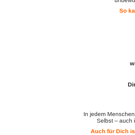
unbewus
So ka
w
Di
In jedem Menschen s
Selbst – auch 
Auch für Dich i