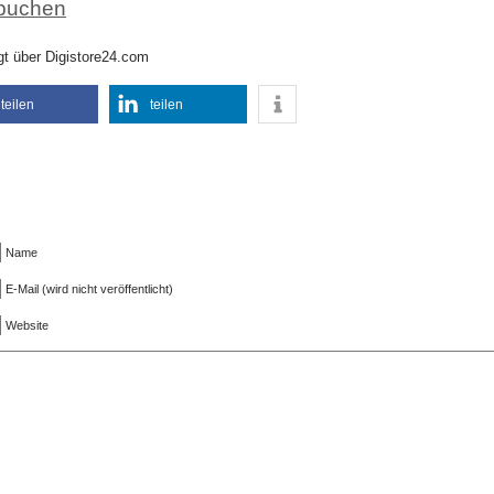
 buchen
t über Digistore24.com
teilen
teilen
Name
E-Mail (wird nicht veröffentlicht)
Website