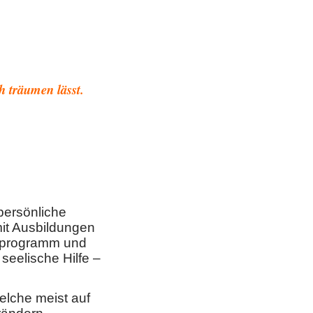
h träumen lässt.
persönliche
it Ausbildungen
alprogramm und
seelische Hilfe –
lche meist auf