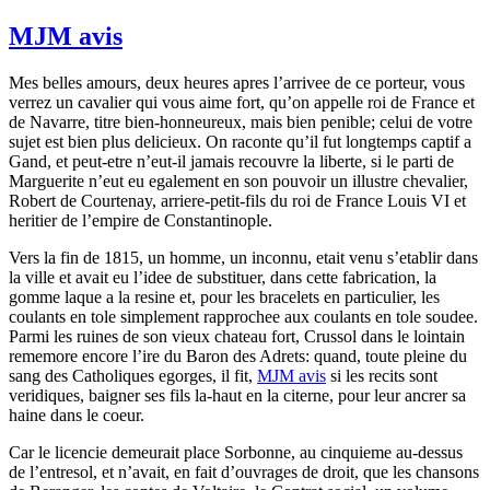
MJM avis
Mes belles amours, deux heures apres l’arrivee de ce porteur, vous
verrez un cavalier qui vous aime fort, qu’on appelle roi de France et
de Navarre, titre bien-honneureux, mais bien penible; celui de votre
sujet est bien plus delicieux. On raconte qu’il fut longtemps captif a
Gand, et peut-etre n’eut-il jamais recouvre la liberte, si le parti de
Marguerite n’eut eu egalement en son pouvoir un illustre chevalier,
Robert de Courtenay, arriere-petit-fils du roi de France Louis VI et
heritier de l’empire de Constantinople.
Vers la fin de 1815, un homme, un inconnu, etait venu s’etablir dans
la ville et avait eu l’idee de substituer, dans cette fabrication, la
gomme laque a la resine et, pour les bracelets en particulier, les
coulants en tole simplement rapprochee aux coulants en tole soudee.
Parmi les ruines de son vieux chateau fort, Crussol dans le lointain
rememore encore l’ire du Baron des Adrets: quand, toute pleine du
sang des Catholiques egorges, il fit,
MJM avis
si les recits sont
veridiques, baigner ses fils la-haut en la citerne, pour leur ancrer sa
haine dans le coeur.
Car le licencie demeurait place Sorbonne, au cinquieme au-dessus
de l’entresol, et n’avait, en fait d’ouvrages de droit, que les chansons