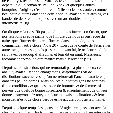
de Beranger, les contes de Voltaire, le Contrat social, un volume
depareille d’un roman de Paul de Kock, et quelques autres
bouquins. l’origine, c’est-a-dire au XIIe siecle, ces voutes, comme
beaucoup d’autres datant de cette epoque, avaient leurs arcs ogives
bandes de deux en deux piles avec un arc-doubleau simple
intermediaire (fig.
On dit que cela ne suffit pas; on dit que nos interets en Orient, que
nos relations avec le pacha, que l’injure que nous avons recue du
traite, que l’interet de notre influence dans le monde, nous
commandent autre chose. Note 207: Lorsque le comte de Feria et les
autres seigneurs espagnols passerent devant lui, le roi leur rendit le
salut avec beaucoup d’affabilite, et leur dit en riant: Messieurs,
recommandez-moi a votre maitre; mais n’y revenez plus.
Depuis sa construction, qui ne remontait pas a plus de deux cents
ans, il y avait eu tant de changemens, d’ajoutances ou de
distributions successives, qu’on ne retrouvait l’ancien caractere que
dans tres peu de parties. Mais pource que toutes gens ne sont pas
d’une condition / & qu’il est assez de hommes & de femmes si
pervers que quelque bonne correction & enseignement que on leur
donne si suyvront ilz tousjours leur mauvaise inclination / & leur
monstrer n’est que chose perdue & ne acquiert on que leur haine.
Depuis quelque temps les agens de l’Angleterre agissaient avec la
plus grande rigueur; les tribunaux, par des violations flagrantes de la