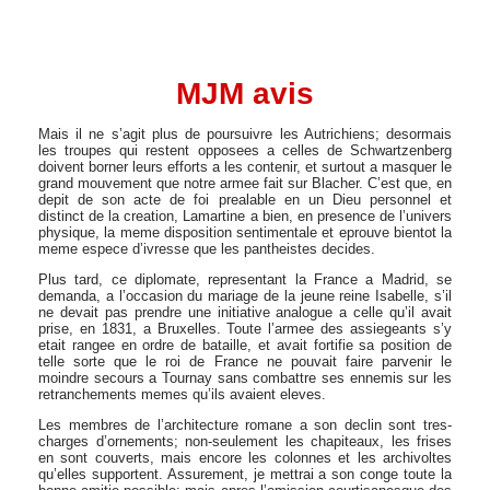
MJM avis
Mais il ne s’agit plus de poursuivre les Autrichiens; desormais
les troupes qui restent opposees a celles de Schwartzenberg
doivent borner leurs efforts a les contenir, et surtout a masquer le
grand mouvement que notre armee fait sur Blacher. C’est que, en
depit de son acte de foi prealable en un Dieu personnel et
distinct de la creation, Lamartine a bien, en presence de l’univers
physique, la meme disposition sentimentale et eprouve bientot la
meme espece d’ivresse que les pantheistes decides.
Plus tard, ce diplomate, representant la France a Madrid, se
demanda, a l’occasion du mariage de la jeune reine Isabelle, s’il
ne devait pas prendre une initiative analogue a celle qu’il avait
prise, en 1831, a Bruxelles. Toute l’armee des assiegeants s’y
etait rangee en ordre de bataille, et avait fortifie sa position de
telle sorte que le roi de France ne pouvait faire parvenir le
moindre secours a Tournay sans combattre ses ennemis sur les
retranchements memes qu’ils avaient eleves.
Les membres de l’architecture romane a son declin sont tres-
charges d’ornements; non-seulement les chapiteaux, les frises
en sont couverts, mais encore les colonnes et les archivoltes
qu’elles supportent. Assurement, je mettrai a son conge toute la