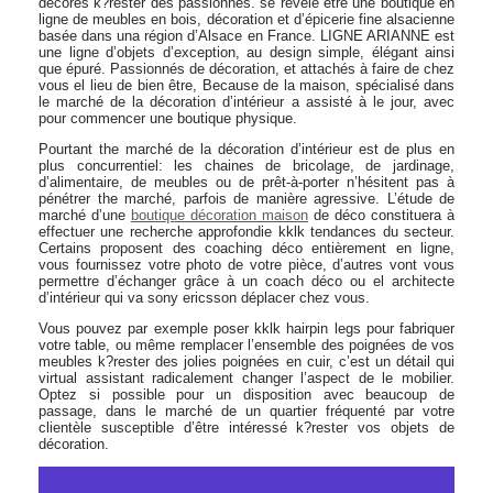
décorés k?rester des passionnés. se révèle être une boutique en
ligne de meubles en bois, décoration et d’épicerie fine alsacienne
basée dans una région d’Alsace en France. LIGNE ARIANNE est
une ligne d’objets d’exception, au design simple, élégant ainsi
que épuré. Passionnés de décoration, et attachés à faire de chez
vous el lieu de bien être, Because de la maison, spécialisé dans
le marché de la décoration d’intérieur a assisté à le jour, avec
pour commencer une boutique physique.
Pourtant the marché de la décoration d’intérieur est de plus en
plus concurrentiel: les chaines de bricolage, de jardinage,
d’alimentaire, de meubles ou de prêt-à-porter n’hésitent pas à
pénétrer the marché, parfois de manière agressive. L’étude de
marché d’une
boutique décoration maison
de déco constituera à
effectuer une recherche approfondie kklk tendances du secteur.
Certains proposent des coaching déco entièrement en ligne,
vous fournissez votre photo de votre pièce, d’autres vont vous
permettre d’échanger grâce à un coach déco ou el architecte
d’intérieur qui va sony ericsson déplacer chez vous.
Vous pouvez par exemple poser kklk hairpin legs pour fabriquer
votre table, ou même remplacer l’ensemble des poignées de vos
meubles k?rester des jolies poignées en cuir, c’est un détail qui
virtual assistant radicalement changer l’aspect de le mobilier.
Optez si possible pour un disposition avec beaucoup de
passage, dans le marché de un quartier fréquenté par votre
clientèle susceptible d’être intéressé k?rester vos objets de
décoration.