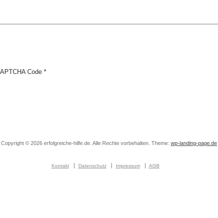
APTCHA Code
*
Copyright © 2026 erfolgreiche-hilfe.de. Alle Rechte vorbehalten. Theme:
wp-landing-page.de
Kontakt
Datenschutz
Impressum
AGB