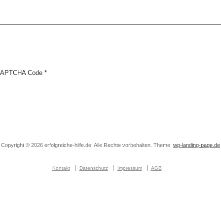
APTCHA Code
*
Copyright © 2026 erfolgreiche-hilfe.de. Alle Rechte vorbehalten. Theme:
wp-landing-page.de
Kontakt
Datenschutz
Impressum
AGB