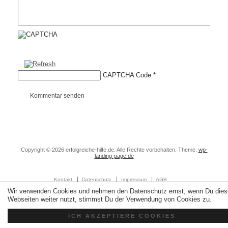
CAPTCHA Code
*
Kommentar senden
Copyright © 2026 erfolgreiche-hilfe.de. Alle Rechte vorbehalten. Theme:
wp-
landing-page.de
Kontakt
Datenschutz
Impressum
AGB
Wir verwenden Cookies und nehmen den Datenschutz ernst, wenn Du dies
Webseiten weiter nutzt, stimmst Du der Verwendung von Cookies zu.
ICH AKZEPTIERE COOKIES