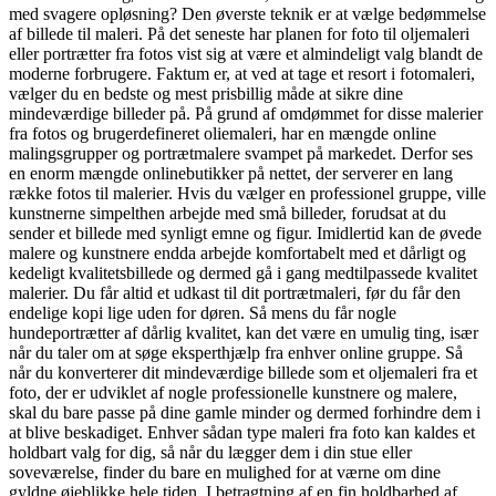
med svagere opløsning? Den øverste teknik er at vælge bedømmelse
af billede til maleri. På det seneste har planen for foto til oljemaleri
eller portrætter fra fotos vist sig at være et almindeligt valg blandt de
moderne forbrugere. Faktum er, at ved at tage et resort i fotomaleri,
vælger du en bedste og mest prisbillig måde at sikre dine
mindeværdige billeder på. På grund af omdømmet for disse malerier
fra fotos og brugerdefineret oliemaleri, har en mængde online
malingsgrupper og portrætmalere svampet på markedet. Derfor ses
en enorm mængde onlinebutikker på nettet, der serverer en lang
række fotos til malerier. Hvis du vælger en professionel gruppe, ville
kunstnerne simpelthen arbejde med små billeder, forudsat at du
sender et billede med synligt emne og figur. Imidlertid kan de øvede
malere og kunstnere endda arbejde komfortabelt med et dårligt og
kedeligt kvalitetsbillede og dermed gå i gang medtilpassede kvalitet
malerier. Du får altid et udkast til dit portrætmaleri, før du får den
endelige kopi lige uden for døren. Så mens du får nogle
hundeportrætter af dårlig kvalitet, kan det være en umulig ting, især
når du taler om at søge eksperthjælp fra enhver online gruppe. Så
når du konverterer dit mindeværdige billede som et oljemaleri fra et
foto, der er udviklet af nogle professionelle kunstnere og malere,
skal du bare passe på dine gamle minder og dermed forhindre dem i
at blive beskadiget. Enhver sådan type maleri fra foto kan kaldes et
holdbart valg for dig, så når du lægger dem i din stue eller
soveværelse, finder du bare en mulighed for at værne om dine
gyldne øjeblikke hele tiden. I betragtning af en fin holdbarhed af