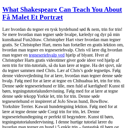
What Shakespeare Can Teach You About
Få Malet Et Portræt
Lær hvordan du tegner en tysk hyrdehund sød & nem, trin for trin!
Se mere hvordan man tegner søde hvalpe, kæledyr og dyr på min
kunstkanal Fun2draw. Christopher Hart viser hvordan man tegner
gratis. Se Christopher Hart, mens han fortæller en gratis lektion om,
hvordan man tegner en tegneseriehvalp. Chris vil lære dig hvordan
man tegner en
tegneseriehvalp ved
hjælp af blyant. Hver af
Christopher Harts gratis videotimer giver gode ideer ved hjælp af
nem trin for trin-tutorials, så du kan lære at tegne. Ha det sjovt, når
du tegner sammen med Chris. Lær af Chris’s gode tegnetips. Følg
denne videovejledning for at lære, hvordan man tegner denne søde
hvalp. Følg med for at lære at tegne en Chihuahua let, trin for trin.
Denne søde tegneseriehund er lille, men fuld af kærlighed! Kunst til
børn, tegningstutorialundervisning. Følg med for at lære at tegne
denne søde tekopp Yorkie let, trin for trin. Denne søde
tegneseriehund er inspireret af JoJo Siwas hund, BowBow.
Yorkshire Terrier. Kawaii hundetegning lektion. Følg med for at
lære at tegne denne søde Corgi trin for trin, let. Denne
tegneseriehundtegning er perfekt til begyndere. Kunst til børn,
tegningstutorialundervisning. I denne hurtige tutorial lærer du
hvordan man tegner en hund i 5 enkle trin – fantastisk til børn og