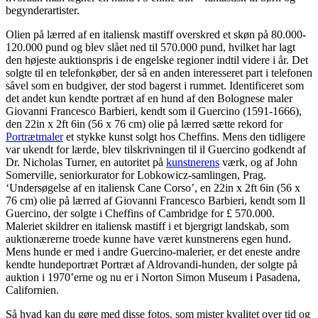
begynderartister.
Olien på lærred af en italiensk mastiff overskred et skøn på 80.000-
120.000 pund og blev slået ned til 570.000 pund, hvilket har lagt
den højeste auktionspris i de engelske regioner indtil videre i år. Det
solgte til en telefonkøber, der så en anden interesseret part i telefonen
såvel som en budgiver, der stod bagerst i rummet. Identificeret som
det andet kun kendte portræt af en hund af den Bolognese maler
Giovanni Francesco Barbieri, kendt som il Guercino (1591-1666),
den 22in x 2ft 6in (56 x 76 cm) olie på lærred sætte rekord for
Portrætmaler
et stykke kunst solgt hos Cheffins. Mens den tidligere
var ukendt for lærde, blev tilskrivningen til il Guercino godkendt af
Dr. Nicholas Turner, en autoritet på
kunstnerens
værk, og af John
Somerville, seniorkurator for Lobkowicz-samlingen, Prag.
‘Undersøgelse af en italiensk Cane Corso’, en 22in x 2ft 6in (56 x
76 cm) olie på lærred af Giovanni Francesco Barbieri, kendt som Il
Guercino, der solgte i Cheffins of Cambridge for £ 570.000.
Maleriet skildrer en italiensk mastiff i et bjergrigt landskab, som
auktionærerne troede kunne have været kunstnerens egen hund.
Mens hunde er med i andre Guercino-malerier, er det eneste andre
kendte hundeportræt Portræt af Aldrovandi-hunden, der solgte på
auktion i 1970’erne og nu er i Norton Simon Museum i Pasadena,
Californien.
Så hvad kan du gøre med disse fotos, som mister kvalitet over tid og